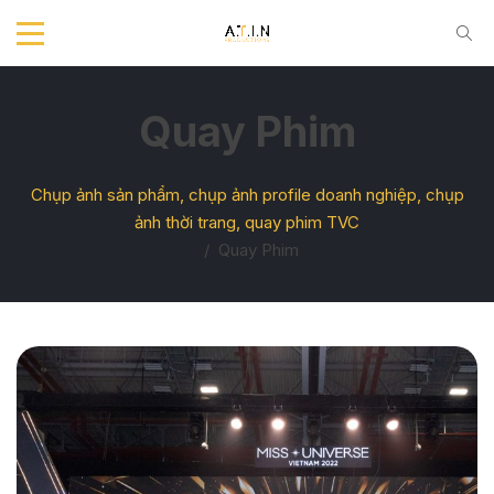
Quay Phim
Chụp ảnh sản phẩm, chụp ảnh profile doanh nghiệp, chụp
ảnh thời trang, quay phim TVC
/
Quay Phim